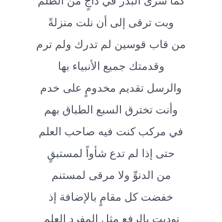
كما سرى البدر في داجٍ من الظلم
وبت ترقى إلى أن نلت منزلةً
من قاب قوسين لم تدرك ولم ترم
وقدمتك جميع الأنبياء بها
والرسل تقديم مخدومٍ على خدم
وأنت تخترق السبع الطباق بهم
في مركب كنت فيه صاحب العلم
حتى إذا لم تدع شأواً لمستبقٍ
من الدنوِّ ولا مرقى لمستنم
خفضت كل مقامٍ بالإضافة إذ
نوديت بالرفع مثل المفردِ العلم