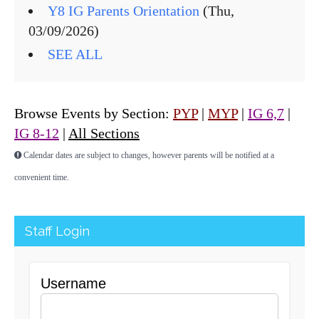
Y8 IG Parents Orientation
(Thu,
03/09/2026)
SEE ALL
Browse Events by Section:
PYP
|
MYP
|
IG 6,7
|
IG 8-12
|
All Sections
Calendar dates are subject to changes, however parents will be notified at a
convenient time.
Staff Login
Username