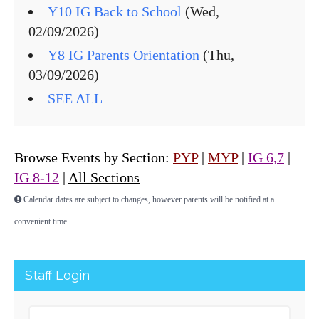
Y10 IG Back to School
(Wed,
02/09/2026)
Y8 IG Parents Orientation
(Thu,
03/09/2026)
SEE ALL
Browse Events by Section:
PYP
|
MYP
|
IG 6,7
|
IG 8-12
|
All Sections
Calendar dates are subject to changes, however parents will be notified at a
convenient time.
Staff Login